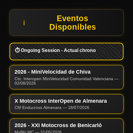
Eventos
ℹ️
Disponibles
⏱️ Ongoing Session - Actual chrono
2026 - MiniVelocidad de Chiva
Cto. Interopen MiniVelocidad Comunidad Valenciana
—
02/08/2026
X Motocross InterOpen de Almenara
CM Enducross Almenara
—
18/07/2026
2026 - XXI Motocross de Benicarló
MxBló MC
—
31/05/2026